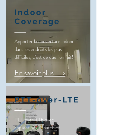
Indoor
Coverage
Apporter la couverture indoor
dans les endroits les plus
difficiles, c'est ce que l'on fait!
En savoir plus ... >
PTT-over-LTE
PTT-over-LTE avec
applications dispatch et