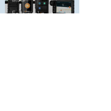
sécurité
En savoir plus ... >
PTT-over-LTE
PTT-over-LTE met dispatch
applicatie en
veiligheidstoepassingen
Lees meer ... >
Contactez-nous!