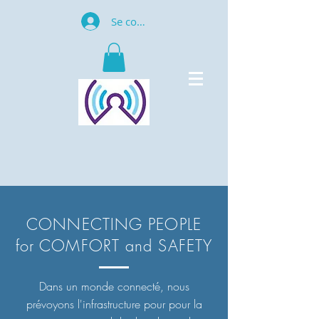
Se connecter
CONNECTING PEOPLE
for COMFORT and SAFETY
Dans un monde connecté, nous
prévoyons l'infrastructure pour pour la