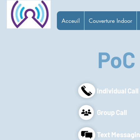
Acceuil
Couverture Indoor
PoC 
Individual Call
Group Call
Text Messagi