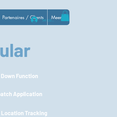
Partenaires / Clients
Meer...
Se connecter
ular
 Down Function
atch Application
 Location Tracking