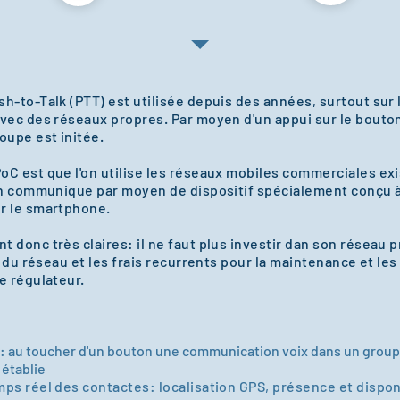
h-to-Talk (PTT) est utilisée depuis des années, surtout sur
avec des réseaux propres. Par moyen d'un appui sur le bouto
upe est initée.
C est que l'on utilise les réseaux mobiles commerciales exis
'on communique par moyen de dispositif spécialement conçu à
r le smartphone.
 donc très claires: il ne faut plus investir dan son réseau pr
on du réseau et les frais recurrents pour la maintenance et le
e régulateur.
: au toucher d'un bouton une communication voix dans un grou
établie
ps réel des contactes: localisation GPS, présence et dispon