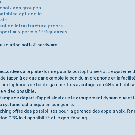
s
t choix des groupes
patching optionelle
ale
ent en infrastructure propre
apport aux permis / fréquences
a solution soft- & hardware.
accordées à la plate-forme pour la portophonie 4G. Le système d
de façon à ce que par example le son du microphone et la facilité 
des portophones de haute gamme. Les avantages du 4G sont utili
ive video possible.
e temps de départ d'appel ainsi que le groupement dynamique et
ce système est unique en son genre.
tching offre des possibilités pour la gérance des appels voix, l'
ation GPS, la disponibilité et le geo-fencing.