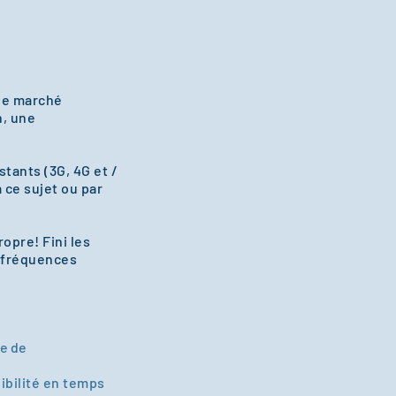
 le marché
n, une
tants (3G, 4G et /
 ce sujet ou par
opre! Fini les
s fréquences
pe de
ibilité en temps