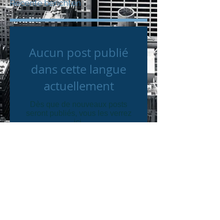
Recente berichten
Aucun post publié
dans cette langue
actuellement
Dès que de nouveaux posts
seront publiés, vous les verrez
ici.
Archief
Aucun post pour le moment.
Zoeken op tags