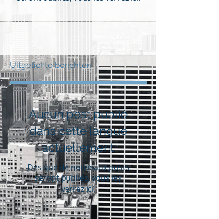
Uitgelichte berichten
Aucun post publié
dans cette langue
actuellement
Dès que de nouveaux posts
seront publiés, vous les
verrez ici.